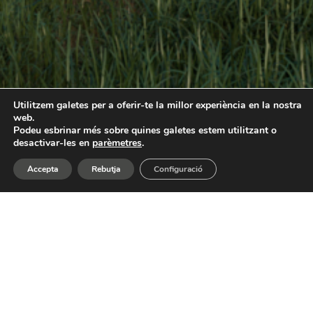
Utilitzem galetes per a oferir-te la millor experiència en la nostra
web.
Podeu esbrinar més sobre quines galetes estem utilitzant o
desactivar-les en
parèmetres
.
Accepta
Rebutja
Configuració
A l’espectacular emplaçament del camp de golf
de la Roca del Vallès, afrontem el repte de
dissenyar 8 habitatges, que la normativa ens obliga
a aparellar de dos en dos, repartint-se en 4
parcel·les. El concepte principal és trencar amb la
idea convencional de les cases adossades, totes
idèntiques, i aportar valor al projecte creant